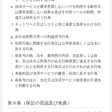
決済サービスが通常意図しないバグを利用する動作又
は通常意図しない効果を及ぼす外部ツールの利用、作
成又は頒布を行う行為
ネットワーク又はシステム等に過度な負荷をかける行
為
反社会的勢力等への利益供与行為
犯罪行為に関連する行為又は公序良俗若しくは法令に
反する行為
前各号の他、法令、裁判所の判決、決定若しくは命
令、又は法令上拘束力のある行政措置に違反する行為
及びこれらを助長する行為又はそのおそれのある行為
本規約及び決済サービスの趣旨・目的に反する行為
前各号のほか、当社又は決済サービス提供者が不適当
と判断する行為
第９条（保証の否認及び免責）