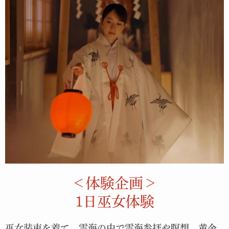
＜体験企画＞
1日巫女体験
巫女装束を着て、雲海の中で雲海参拝や瞑想、黄金