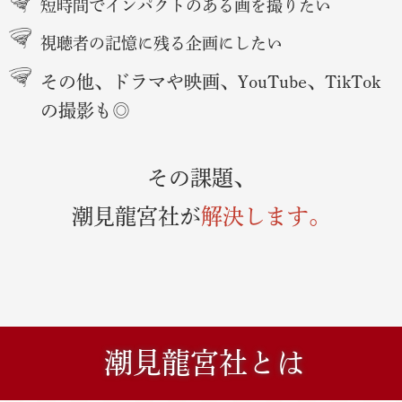
短時間でインパクトのある画を撮りたい
URL：9分8秒〜
https://www.youtube.com/watch?
v=TSnjMOI4rQ8
視聴者の記憶に残る企画にしたい
■ 2025年4月20日（日）
その他、ドラマや映画、YouTube、TikTok
【テレビ出演】
の撮影も◎
テレビ：放送番組：テレビ朝日「ナニコレ珍百景」
紹介内容：「東京なのになぜか雲海が出現する神社」として、ビ
ル地下にある幻想的な“雲海”体験）を特集。雲海による全天候参
道演出が注目。
その課題、
■ 2024年8月9日
潮見龍宮社が
解決します。
【Webメディア】
WEB媒体：BCN＋R
内容：新体験「雲の中で瞑想」イベントやアロマ葦船瞑想を特
集。
■ 2024年8月7日
【Webメディア】
潮見龍宮社とは
WEB媒体：Newsweek Japan
内容：雲の中で瞑想、毎週末体験の開催を告知。