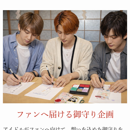
媒体：TikTok・Instagram・X（旧Twitter）
内容：雲海参拝・葦船・御守り体験などがバズり投稿多数。
例：
https://www.tiktok.com/@viviannnv_/video/74969232484925146
06
ファンへ届ける御守り企画
アイドルがファンへ向けて、
想いを込めた御守りを