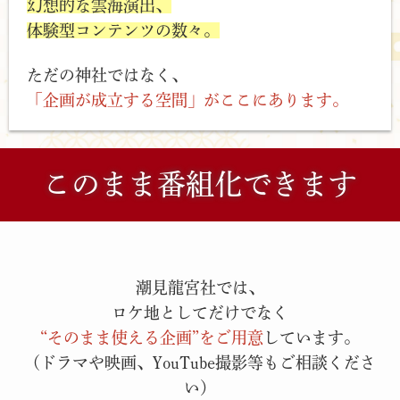
幻想的な雲海演出、
ロジェクトも告知。
体験型コンテンツの数々。
■ 2024年5月8日
【新聞】
ただの神社ではなく、
新聞：奄美新聞（本社通信）
「企画が成立する空間」がここにあります。
内容：東京・江東区に建立された「潮見龍宮社」の奉納ライブ開
催と由緒紹介。
■ 2024年4月25日
【Webメディア】
このまま番組化できます
WEB媒体：国内No.1のライフスタイルメディア『TRILL』
内容：神社の『お守り』ができるまで…再生回数220万(現在は
663万)超え！「初めて見ました」「すごい」
■ 2023年11月24日
潮見龍宮社では、
【Webメディア】
WEB媒体：PressCarry
ロケ地としてだけでなく
内容：「受かったペン」奉納イベント＆進水式に水上颯氏（東大
“そのまま使える企画”をご用意
しています。
王）が登壇。
（ドラマや映画、YouTube撮影等もご相談くださ
■ 2023年～2025年
い）
【SNS】