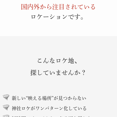
国内外から注目されている
■ 2026年1月11日（日）25:25〜25:55
ロケーションです。
【テレビ出演】
テレビ：フジテレビ『Aぇ! groupのQ＆Aぇ!』
内容：開運選手権 延長線 泣く泣くカットしたシーンを大公開
「潮見龍宮社」を取り上げていただきました
URL：
https://www.fujitv.co.jp/qandae/
■ 2025年12月30日（火）24:10〜25:10
【テレビ出演】
こんなロケ地、
テレビ：フジテレビ『Aぇ! groupのQ＆Aぇ!』
内容：映え最強！開運スポットとして「潮見龍宮社」を取り上げ
探していませんか？
ていただきました
URL：
https://www.fujitv.co.jp/qandae/
■ 2025年8月7日（木）
新しい“映える場所”が見つからない
【テレビ出演】
テレビ：放送番組：香港テレビ「TVB Plus」解風東京2
神社ロケがワンパターン化している
内容：タレントさんが、御守り作り体験・雲海参拝・神の船乗船
など潮見龍宮社のワークショップを体験。