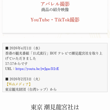
アパレル撮影
商品の紹介映像
YouTube・TikTok撮影
■ 2026年4月1日（水）
香港の観光番組「日式流行」HOY テレビで潮見龍宮社を取り上
げていただきました
17:17からです
URL：
https://youtu.be/jwJgar3l1tE
■ 2026年2月3日（火
）
【Webメディア】
東京観光財団（台湾レップ）から
「
2026年、開運を願う東京旅へーー新年祈福に訪れたいパワー
スポット特集
」として
小網神社さん、妙義神社さん、感通寺さんとともに潮見龍宮社が
東京 潮見龍宮社は
選出されました。