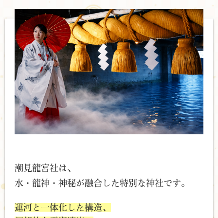
■ 2024年6月22日
【Webメディア】
WEB媒体：OVO（TABIZINE運営）
内容：全天候型雲海参拝を「365日いつでも見られる奇跡の光
景」と紹介。
■ 2024年6月17日
【Webメディア】
WEB媒体：BCN＋R
内容：全天候型雲海参拝、神秘空間、葦船の展示について詳細に
紹介。
■ 2024年6月13日
【Webメディア】
WEB媒体：ママソレ（子育て向けメディア）
内容：雲海参拝や御守り作りを子育て世代向けに解説。
潮見龍宮社は、
■ 2024年6月4日
水・龍神・神秘が融合した特別な神社です。
【新聞】
新聞：奄美新聞（東京通信）
運河と一体化した構造、
内容：喜界島出身の牧岡奈美さんが奉納ライブを実施。御神木プ